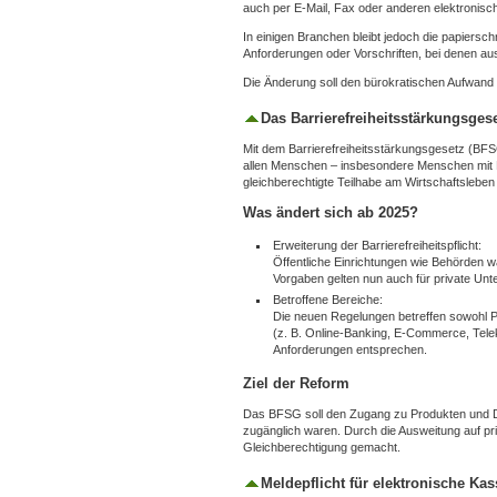
auch per E-Mail, Fax oder anderen elektronisc
In einigen Branchen bleibt jedoch die papierschr
Anforderungen oder Vorschriften, bei denen au
Die Änderung soll den bürokratischen Aufwand v
Das Barrierefreiheitsstärkungsgese
Mit dem Barrierefreiheitsstärkungsgesetz (BFSG)
allen Menschen – insbesondere Menschen mit B
gleichberechtigte Teilhabe am Wirtschaftsleben z
Was ändert sich ab 2025?
Erweiterung der Barrierefreiheitspflicht:
Öffentliche Einrichtungen wie Behörden war
Vorgaben gelten nun auch für private Un
Betroffene Bereiche:
Die neuen Regelungen betreffen sowohl P
(z. B. Online-Banking, E-Commerce, Tele
Anforderungen entsprechen.
Ziel der Reform
Das BFSG soll den Zugang zu Produkten und Die
zugänglich waren. Durch die Ausweitung auf priv
Gleichberechtigung gemacht.
Meldepflicht für elektronische Ka