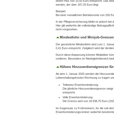
einem Plus von 10,50 Euro entspricht. Das bed
werden, der über 187,25 Euro liegt.
Beispiel:
Bei einer monatlichen Betriebsrente von 250 Eur
In der Pflegeversicherung bleibt es jedoch bei 
Hier gilt weiterhin die vollständige Beitragspfl
nicht vorgesehen.
Mindestlohn und Minijob-Grenzen
Der gesetzliche Mindestlohn wird zum 1. Janu
0,41 Euro entspricht. Zeitgleich wird die Verdi
Durch diese Anpassung können Minijobber künft
verlieren. Besonders im Niedriglohnbereich be
Höhere Hinzuverdienstgrenzen fü
Ab dem 1. Januar 2025 werden die Hinzuverdi
Lebenshaltungskosten Rechnung zu tragen und 
Teilweise Erwerbsminderung:
Die jährliche Hinzuverdienstgrenze steig
entspricht.
Volle Erwerbsminderung:
Die Grenze wird von 18.938,75 Euro (202
Im Gegensatz zu Frührentnern, für die seit d
Erwerbsminderungsrentner weiterhin bestimmte 