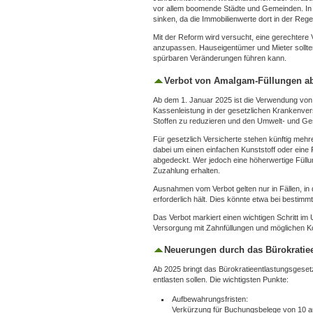
vor allem boomende Städte und Gemeinden. In 
sinken, da die Immobilienwerte dort in der Regel
Mit der Reform wird versucht, eine gerechtere 
anzupassen. Hauseigentümer und Mieter sollten
spürbaren Veränderungen führen kann.
Verbot von Amalgam-Füllungen a
Ab dem 1. Januar 2025 ist die Verwendung von 
Kassenleistung in der gesetzlichen Krankenver
Stoffen zu reduzieren und den Umwelt- und Ge
Für gesetzlich Versicherte stehen künftig mehr
dabei um einen einfachen Kunststoff oder eine
abgedeckt. Wer jedoch eine höherwertige Füllun
Zuzahlung erhalten.
Ausnahmen vom Verbot gelten nur in Fällen, in
erforderlich hält. Dies könnte etwa bei besti
Das Verbot markiert einen wichtigen Schritt im
Versorgung mit Zahnfüllungen und möglichen Ko
Neuerungen durch das Bürokratiee
Ab 2025 bringt das Bürokratieentlastungsgese
entlasten sollen. Die wichtigsten Punkte:
Aufbewahrungsfristen:
Verkürzung für Buchungsbelege von 10 au