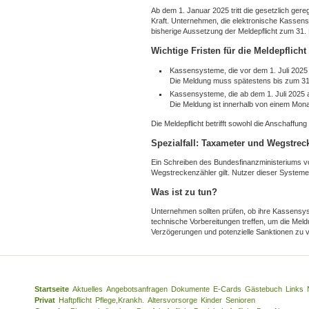
Ab dem 1. Januar 2025 tritt die gesetzlich ger
Kraft. Unternehmen, die elektronische Kassensy
bisherige Aussetzung der Meldepflicht zum 31
Wichtige Fristen für die Meldepflicht
Kassensysteme, die vor dem 1. Juli 2025
Die Meldung muss spätestens bis zum 31. 
Kassensysteme, die ab dem 1. Juli 2025 
Die Meldung ist innerhalb von einem Mon
Die Meldepflicht betrifft sowohl die Anschaffu
Spezialfall: Taxameter und Wegstrec
Ein Schreiben des Bundesfinanzministeriums vo
Wegstreckenzähler gilt. Nutzer dieser Systeme
Was ist zu tun?
Unternehmen sollten prüfen, ob ihre Kassensy
technische Vorbereitungen treffen, um die Meldu
Verzögerungen und potenzielle Sanktionen zu 
Startseite
Aktuelles
Angebotsanfragen
Dokumente
E-Cards
Gästebuch
Links
Privat
Haftpflicht
Pflege,Krankh.
Altersvorsorge
Kinder
Senioren