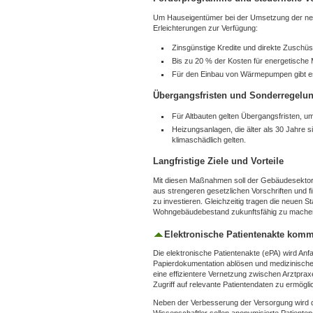
Um Hauseigentümer bei der Umsetzung der neu
Erleichterungen zur Verfügung:
Zinsgünstige Kredite und direkte Zusch
Bis zu 20 % der Kosten für energetische
Für den Einbau von Wärmepumpen gibt es 
Übergangsfristen und Sonderregelu
Für Altbauten gelten Übergangsfristen, u
Heizungsanlagen, die älter als 30 Jahre s
klimaschädlich gelten.
Langfristige Ziele und Vorteile
Mit diesen Maßnahmen soll der Gebäudesektor n
aus strengeren gesetzlichen Vorschriften und fi
zu investieren. Gleichzeitig tragen die neuen S
Wohngebäudebestand zukunftsfähig zu mache
Elektronische Patientenakte komm
Die elektronische Patientenakte (ePA) wird Anfan
Papierdokumentation ablösen und medizinische Dat
eine effizientere Vernetzung zwischen Arztpr
Zugriff auf relevante Patientendaten zu ermögli
Neben der Verbesserung der Versorgung wird di