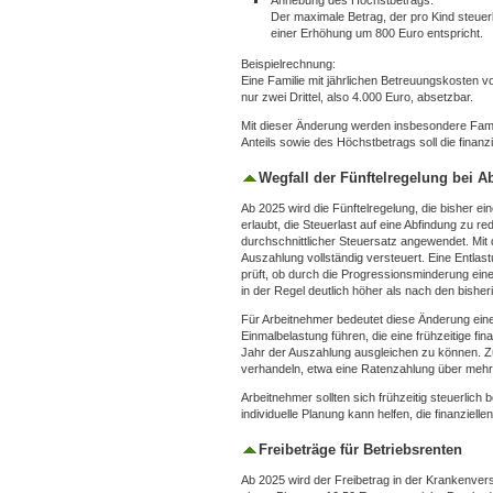
Anhebung des Höchstbetrags:
Der maximale Betrag, der pro Kind steuer
einer Erhöhung um 800 Euro entspricht.
Beispielrechnung:
Eine Familie mit jährlichen Betreuungskosten 
nur zwei Drittel, also 4.000 Euro, absetzbar.
Mit dieser Änderung werden insbesondere Fami
Anteils sowie des Höchstbetrags soll die finanz
Wegfall der Fünftelregelung bei 
Ab 2025 wird die Fünftelregelung, die bisher ei
erlaubt, die Steuerlast auf eine Abfindung zu re
durchschnittlicher Steuersatz angewendet. Mit 
Auszahlung vollständig versteuert. Eine Entla
prüft, ob durch die Progressionsminderung ein
in der Regel deutlich höher als nach den bishe
Für Arbeitnehmer bedeutet diese Änderung eine 
Einmalbelastung führen, die eine frühzeitige fi
Jahr der Auszahlung ausgleichen zu können. Zu
verhandeln, etwa eine Ratenzahlung über mehre
Arbeitnehmer sollten sich frühzeitig steuerlich
individuelle Planung kann helfen, die finanzie
Freibeträge für Betriebsrenten
Ab 2025 wird der Freibetrag in der Krankenver