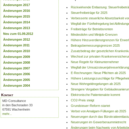
Änderungen 2017
Rückwirkende Entlastung: Steuerfreibeträ
Änderungen 2016
Steuerfreibeträge für 2025
Änderungen 2015
Verbesserte steuerliche Absetzbarkeit v
Änderungen 2014
Wegfall der Fünftelregelung bei Abfindung
Änderungen 2013
Freibeträge für Betriebsrenten
Neu zum 01.09.2012
Mindestlohn und Minijob-Grenzen
Änderungen 2012
Höhere Hinzuverdienstgrenzen für Erwe
Änderungen 2011
Beitragsbemessungsgrenzen 2025
Zusatzbeitrag der gesetzlichen Krankenk
Änderungen 2010
Wechsel zur privaten Krankenversicherun
Änderungen 2009
Neue Regeln für Kleinunternehmer
Änderungen 2008
Wegfall der Umsatzsteuerjahreserklärung
Änderungen 2007
E-Rechnungen: Neue Pflichten ab 2025
Änderungen 2006
Höhere Leistungszuschläge für Pflegeh
Änderungen 2005
Neue Wohngeldregelungen ab 2025
Änderungen 2004
Strengere Vorgaben für Gebäudesanieru
Elektronische Patientenakte kommt
Kontakt
CO2-Preis steigt
MD-Consultance
in den Bachstaden 33
Grundsteuer-Reform startet
67591 Wachenheim
Verbot von Amalgam-Füllungen ab 2025
mehr...
Neuerungen durch das Bürokratieentlast
Neuerungen im Gewerberaummietrecht
Änderungen beim Nachweis von Arbeitsb