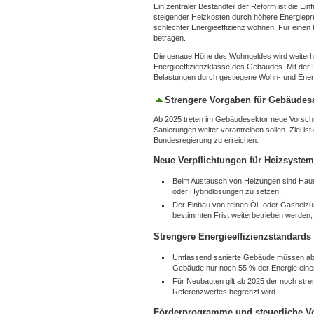
Ein zentraler Bestandteil der Reform ist die 
steigender Heizkosten durch höhere Energieprei
schlechter Energieeffizienz wohnen. Für einen
betragen.
Die genaue Höhe des Wohngeldes wird weiterhi
Energieeffizienzklasse des Gebäudes. Mit der
Belastungen durch gestiegene Wohn- und Energ
Strengere Vorgaben für Gebäudes
Ab 2025 treten im Gebäudesektor neue Vorschrif
Sanierungen weiter vorantreiben sollen. Ziel i
Bundesregierung zu erreichen.
Neue Verpflichtungen für Heizsyste
Beim Austausch von Heizungen sind Hause
oder Hybridlösungen zu setzen.
Der Einbau von reinen Öl- oder Gasheizun
bestimmten Frist weiterbetrieben werden, 
Strengere Energieeffizienzstandards
Umfassend sanierte Gebäude müssen ab 20
Gebäude nur noch 55 % der Energie eine
Für Neubauten gilt ab 2025 der noch str
Referenzwertes begrenzt wird.
Förderprogramme und steuerliche Vo