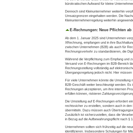
bürokratischen Aufwand für kleine Unternehmen
Dennoch sind Kleinunternehmer weiterhin verpfl
Umsatzgrenzen eingehalten werden. Die Nachweis
Kleinunternehmerregelung weiterhin angewend
E-Rechnungen: Neue Pflichten ab
Ab dem 1. Januar 2025 sind Unternehmen verp
XRechnung, empfangen und in ihre Buchhaltungs
zwischen Unternehmen (B2B) als auch für Rech
Rechnungsverkehr zu standardisieren, die Digi
Während die Verpflichtung zum Empfang und zur 
Versand von E-Rechnungen im B2B-Bereich län
Rechnungsstellung vollständig auf elektronisch
Übergangsregelung jedoch nicht: Hier müssen R
Für viele Unternehmen könnte die Umstellung 
B2B-Geschäft weiter beschleunigt werden. Es is
Rechnungen akzeptieren, um ihre internen Proz
erfüllen können, riskieren Zahlungsverzögeru
Die Umstellung auf E-Rechnungen erfordert ei
rechtssicher zu erstellen, sondern auch in 
übermitteln. Dazu müssen auch Übertragungswe
Zusätzlich ist sicherzustellen, dass die Verar
in Bezug auf die Aufbewahrungspflicht nach § 
Unternehmen sollten sich frühzeitig auf die n
identifizieren. Insbesondere Schulungen für M