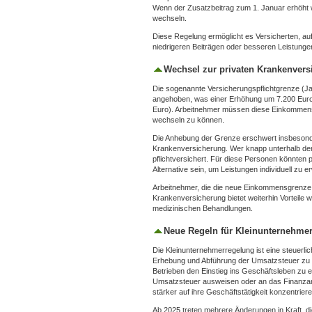
Wenn der Zusatzbeitrag zum 1. Januar erhöht 
wechseln.
Diese Regelung ermöglicht es Versicherten, au
niedrigeren Beiträgen oder besseren Leistunge
Wechsel zur privaten Krankenvers
Die sogenannte Versicherungspflichtgrenze (Ja
angehoben, was einer Erhöhung um 7.200 Euro
Euro). Arbeitnehmer müssen diese Einkommensg
wechseln zu können.
Die Anhebung der Grenze erschwert insbesonde
Krankenversicherung. Wer knapp unterhalb der 
pflichtversichert. Für diese Personen könnten
Alternative sein, um Leistungen individuell zu er
Arbeitnehmer, die die neue Einkommensgrenze üb
Krankenversicherung bietet weiterhin Vorteile w
medizinischen Behandlungen.
Neue Regeln für Kleinunternehme
Die Kleinunternehmerregelung ist eine steuerli
Erhebung und Abführung der Umsatzsteuer zu ve
Betrieben den Einstieg ins Geschäftsleben zu 
Umsatzsteuer ausweisen oder an das Finanzamt
stärker auf ihre Geschäftstätigkeit konzentriere
Ab 2025 treten mehrere Änderungen in Kraft, d