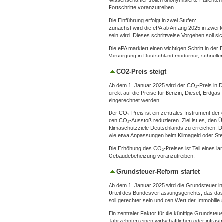
Wissenschaftler sollen anonymisierte Patiente
Fortschritte voranzutreiben.
Die Einführung erfolgt in zwei Stufen:
Zunächst wird die ePA ab Anfang 2025 in zwei M
sein wird. Dieses schrittweise Vorgehen soll si
Die ePA markiert einen wichtigen Schritt in der
Versorgung in Deutschland moderner, schneller 
CO2-Preis steigt
Ab dem 1. Januar 2025 wird der CO₂-Preis in D
direkt auf die Preise für Benzin, Diesel, Erdg
eingerechnet werden.
Der CO₂-Preis ist ein zentrales Instrument der 
den CO₂-Ausstoß reduzieren. Ziel ist es, den 
Klimaschutzziele Deutschlands zu erreichen. D
wie etwa Anpassungen beim Klimageld oder Ste
Die Erhöhung des CO₂-Preises ist Teil eines la
Gebäudebeheizung voranzutreiben.
Grundsteuer-Reform startet
Ab dem 1. Januar 2025 wird die Grundsteuer i
Urteil des Bundesverfassungsgerichts, das das
soll gerechter sein und den Wert der Immobilie
Ein zentraler Faktor für die künftige Grundsteuer
Jahrzehnten einen wirtschaftlichen oder infrast