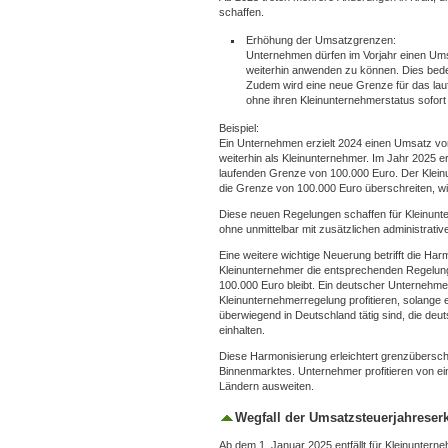
schaffen.
Erhöhung der Umsatzgrenzen:
Unternehmen dürfen im Vorjahr einen Ums
weiterhin anwenden zu können. Dies bede
Zudem wird eine neue Grenze für das lau
ohne ihren Kleinunternehmerstatus sofort 
Beispiel:
Ein Unternehmen erzielt 2024 einen Umsatz von
weiterhin als Kleinunternehmer. Im Jahr 2025 
laufenden Grenze von 100.000 Euro. Der Klein
die Grenze von 100.000 Euro überschreiten, wi
Diese neuen Regelungen schaffen für Kleinunt
ohne unmittelbar mit zusätzlichen administrativ
Eine weitere wichtige Neuerung betrifft die H
Kleinunternehmer die entsprechenden Regelung
100.000 Euro bleibt. Ein deutscher Unternehmer,
Kleinunternehmerregelung profitieren, solang
überwiegend in Deutschland tätig sind, die de
einhalten.
Diese Harmonisierung erleichtert grenzübersch
Binnenmarktes. Unternehmer profitieren von ei
Ländern ausweiten.
Wegfall der Umsatzsteuerjahreser
Ab dem 1. Januar 2025 entfällt für Kleinuntern