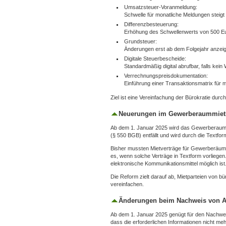
Umsatzsteuer-Voranmeldung:
Schwelle für monatliche Meldungen steigt
Differenzbesteuerung:
Erhöhung des Schwellenwerts von 500 Eu
Grundsteuer:
Änderungen erst ab dem Folgejahr anzeige
Digitale Steuerbescheide:
Standardmäßig digital abrufbar, falls kein
Verrechnungspreisdokumentation:
Einführung einer Transaktionsmatrix für
Ziel ist eine Vereinfachung der Bürokratie dur
Neuerungen im Gewerberaummiet
Ab dem 1. Januar 2025 wird das Gewerberaummie
(§ 550 BGB) entfällt und wird durch die Textfor
Bisher mussten Mietverträge für Gewerberäume, 
es, wenn solche Verträge in Textform vorliege
elektronische Kommunikationsmittel möglich ist
Die Reform zielt darauf ab, Mietparteien von
vereinfachen.
Änderungen beim Nachweis von A
Ab dem 1. Januar 2025 genügt für den Nachwei
dass die erforderlichen Informationen nicht me