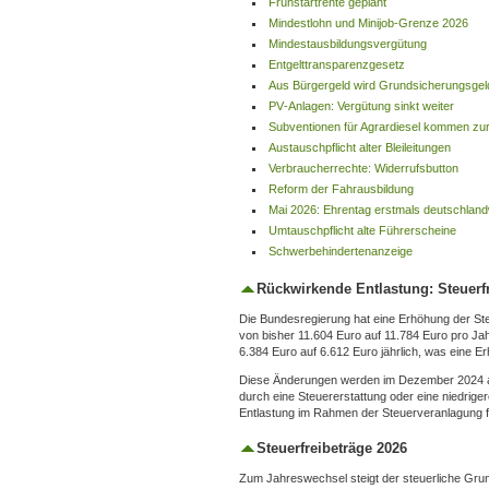
Frühstartrente geplant
Mindestlohn und Minijob‑Grenze 2026
Mindestausbildungsvergütung
Entgelttransparenzgesetz
Aus Bürgergeld wird Grundsicherungsgel
PV‑Anlagen: Vergütung sinkt weiter
Subventionen für Agrardiesel kommen zu
Austauschpflicht alter Bleileitungen
Verbraucherrechte: Widerrufsbutton
Reform der Fahrausbildung
Mai 2026: Ehrentag erstmals deutschland
Umtauschpflicht alte Führerscheine
Schwerbehindertenanzeige
Rückwirkende Entlastung: Steuerfr
Die Bundesregierung hat eine Erhöhung der St
von bisher 11.604 Euro auf 11.784 Euro pro Ja
6.384 Euro auf 6.612 Euro jährlich, was eine 
Diese Änderungen werden im Dezember 2024 aut
durch eine Steuererstattung oder eine niedriger
Entlastung im Rahmen der Steuerveranlagung f
Steuerfreibeträge 2026
Zum Jahreswechsel steigt der steuerliche Grund