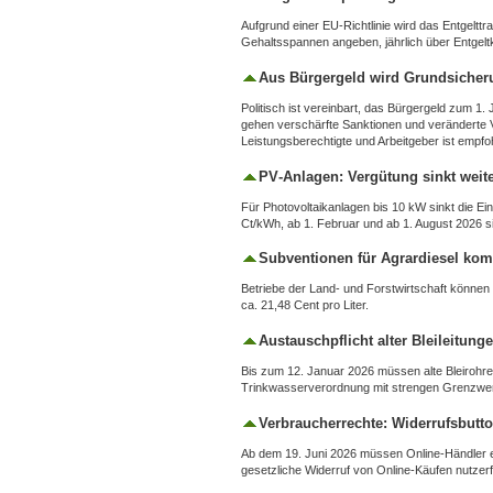
Aufgrund einer EU‑Richtlinie wird das Entgelt
Gehaltsspannen angeben, jährlich über Entgeltkr
Aus Bürgergeld wird Grundsicher
Politisch ist vereinbart, das Bürgergeld zum 
gehen verschärfte Sanktionen und veränderte 
Leistungsberechtigte und Arbeitgeber ist empfo
PV‑Anlagen: Vergütung sinkt weit
Für Photovoltaikanlagen bis 10 kW sinkt die Ein
Ct/kWh, ab 1. Februar und ab 1. August 2026 si
Subventionen für Agrardiesel ko
Betriebe der Land‑ und Forstwirtschaft können 
ca. 21,48 Cent pro Liter.
Austauschpflicht alter Bleileitung
Bis zum 12. Januar 2026 müssen alte Bleirohre u
Trinkwasserverordnung mit strengen Grenzwert
Verbraucherrechte: Widerrufsbutt
Ab dem 19. Juni 2026 müssen Online‑Händler ei
gesetzliche Widerruf von Online‑Käufen nutzer