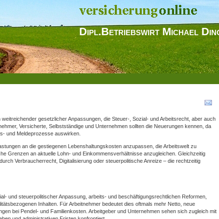
Dipl.Betriebswirt Michael Din
weitreichender gesetzlicher Anpassungen, die Steuer‑, Sozial‑ und Arbeitsrecht, aber auch
itnehmer, Versicherte, Selbstständige und Unternehmen sollten die Neuerungen kennen, da
ungs‑ und Meldeprozesse auswirken.
astungen an die gestiegenen Lebenshaltungskosten anzupassen, die Arbeitswelt zu
che Grenzen an aktuelle Lohn‑ und Einkommensverhältnisse anzugleichen. Gleichzeitig
urch Verbraucherrecht, Digitalisierung oder steuerpolitische Anreize – die rechtzeitig
al‑ und steuerpolitischer Anpassung, arbeits‑ und beschäftigungsrechtlichen Reformen,
ilitätsbezogenen Inhalten. Für Arbeitnehmer bedeutet dies oftmals mehr Netto, neue
tungen bei Pendel‑ und Familienkosten. Arbeitgeber und Unternehmen sehen sich zugleich mit
aben und administrativen Fristen konfrontiert.