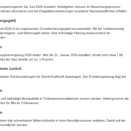
transparenzgesetz bis Juni 2026 erweitert: Arbeitgeber müssen im Bewerbungsprozess
iterien informieren und bei Entgeltdiskriminierungen erweiterte Nachweispflichten erfüllen.
ungsgeld
1. Juli 2026 in ein sogenanntes Grundsicherungsgeld umzuwandeln. Mit der Umbenennung
Vermögens‑ und Wohnregeln einher. Eine frühzeitige Planung insbesondere für
hlen.
er
speisevergütung 2026 weiter: Wer bis 31. Januar 2026 installiert, erhält noch etwa 7,86
nkt der Satz jeweils um ca. 1 Prozent.
mmen zurück
wieder Rückerstattungen für Diesel‑Kraftstoff beantragen. Der Erstattungsbetrag liegt bei
en
nd bleihaltige Bestandteile in Trinkwasserinstallationen ersetzt werden. Hintergrund ist die
en für Blei im Trinkwasser.
on
nen klar erkennbaren Widerrufsbutton in ihren Bestellprozessen anbieten. Damit soll der
freundlicher werden.