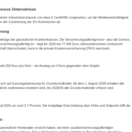
ntensive Unternehmen
zierter Industriestrompreis von etwa 5 Cent/kWh vorgesehen, um die Wettbewerbsfähigkeit
von der Zustimmung der EU‑Kommission ab.
erung
beiträge der gesetzlichen Krankenkassen. Die Versicherungspflichtgrenze– also die Grenze,
ersicherungspflichtig ist – liegt für 2026 bei 77.400 Euro Jahreseinkommen (entspricht
haft überschreitet, kann in die private Krankenversicherung (PKV) wechseln.
eld 259 Euro pro Kind – ein Anstieg um 4 Euro gegenüber dem Vorjahr.
uch auf Ganztagsbetreuung für Grundschulkinder. Ab dem 1. August 2026 erhalten alle
ahren stufenweise erweitert wird, bis 2029/30 alle Grundschulkinder erfasst sind.
li 2026 um rund 3,7 Prozent. Die endgültige Entscheidung über Höhe und Zeitpunkt trifft die
en
esetzliche Rentenalter erreicht haben, bei einer sozialversicherungspflichtigen
erfrei hinzuverdienen. Diese Maßnahme soll den Verbleib im Erwerbsleben attraktiver