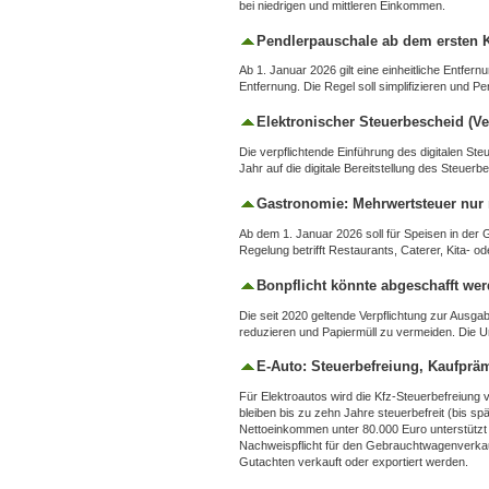
bei niedrigen und mittleren Einkommen.
Pendlerpauschale ab dem ersten 
Ab 1. Januar 2026 gilt eine einheitliche Entfe
Entfernung. Die Regel soll simplifizieren und Pe
Elektronischer Steuerbescheid (V
Die verpflichtende Einführung des digitalen S
Jahr auf die digitale Bereitstellung des Steuer
Gastronomie: Mehrwertsteuer nur
Ab dem 1. Januar 2026 soll für Speisen in der
Regelung betrifft Restaurants, Caterer, Kita‑ o
Bonpflicht könnte abgeschafft we
Die seit 2020 geltende Verpflichtung zur Ausga
reduzieren und Papiermüll zu vermeiden. Die U
E‑Auto: Steuerbefreiung, Kaufpr
Für Elektroautos wird die Kfz‑Steuerbefreiung
bleiben bis zu zehn Jahre steuerbefreit (bis s
Nettoeinkommen unter 80.000 Euro unterstützt –
Nachweispflicht für den Gebrauchtwagenverkauf
Gutachten verkauft oder exportiert werden.