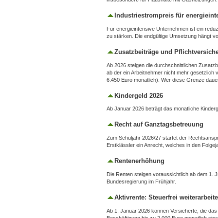
Industriestrompreis für energiei
Für energieintensive Unternehmen ist ein redu
zu stärken. Die endgültige Umsetzung hängt 
Zusatzbeiträge und Pflichtversich
Ab 2026 steigen die durchschnittlichen Zusatz
ab der ein Arbeitnehmer nicht mehr gesetzlich v
6.450 Euro monatlich). Wer diese Grenze dauer
Kindergeld 2026
Ab Januar 2026 beträgt das monatliche Kinderg
Recht auf Ganztagsbetreuung
Zum Schuljahr 2026/27 startet der Rechtsanspr
Erstklässler ein Anrecht, welches in den Folgej
Rentenerhöhung
Die Renten steigen voraussichtlich ab dem 1. Ju
Bundesregierung im Frühjahr.
Aktivrente: Steuerfrei weiterarbeit
Ab 1. Januar 2026 können Versicherte, die das g
Beschäftigung bis zu 2.000 Euro monatlich steu