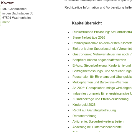
Kontakt
Rechtzeitige Information und Vorbereitung hel
MD-Consultance
in den Bachstaden 33
67591 Wachenheim
mehr...
Kapitelübersicht
Rückwirkende Entlastung: Steuerfreibeträ
Steuerfreibeträge 2026
Pendlerpauschale ab dem ersten Kilomet
Elektronischer Steuerbescheid (Verschie
Gastronomie: Mehrwertsteuer nur noch 
Bonpflicht könnte abgeschafft werden
E‑Auto: Steuerbefreiung, Kaufprämie un
Beitragsbemessungs‑ und Versicherungsp
Pauschalen für Ehrenamt und Übungsleit
Meldepflichten und Bürokratie‑Pflichten
Ab 2026: Gasspeicherumlage wird abgesc
Industriestrompreis für energieintensive
Zusatzbeiträge und Pflichtversicherung
Kindergeld 2026
Recht auf Ganztagsbetreuung
Rentenerhöhung
Aktivrente: Steuerfrei weiterarbeiten
Änderung bei Hinterbliebenenrente