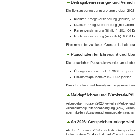
Beitragsbemessungs‑ und Versich
Die Beitragsbemessungsgrenzen steigen 2026
Kranken‑/Pflegeversicherung (jährlich): 
Kranken‑/Pflegeversicherung (monatlich)
Rentenversicherung (jährlich): 101.400 E
Rentenversicherung (monatlich): 8.450 E
Einkommen bis zu diesen Grenzen ist beitragspf
Pauschalen für Ehrenamt und Übu
Die steuerlichen Pauschalen werden angehobe
Übungsleiterpauschale: 3.300 Euro jährli
Ehrenamtspauschale: 960 Euro jährlich
Diese Erhöhung soll freiwilliges Engagement we
Meldepflichten und Bürokratie‑Pfl
Arbeitgeber müssen 2026 weiterhin Melde‑ und 
Arbeitsunfähigkeitsbescheinigung (eAU). Arbeit
übermittelten Sozialversicherungsdaten aushän
Ab 2026: Gasspeicherumlage wird 
Ab dem 1. Januar 2026 entfällt die Gasspeiche
insbesondere für Haushalte mit Gasheizungen.