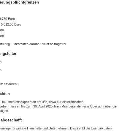
erungspflichtgrenzen
:
69.750 Euro
: 5.812,50 Euro
uro
uro
lichtig. Einkommen darüber bleibt beitragsfrei.
ngsleiter
n:
ch
iter stärken.
ichten
Dokumentationspflichten erfüllen, etwa zur elektronischen
geber müssen bis zum 30. April 2026 ihren Mitarbeitenden eine Übersicht über die
digen.
abgeschafft
rumlage für private Haushalte und Unternehmen. Das senkt die Energiekosten,