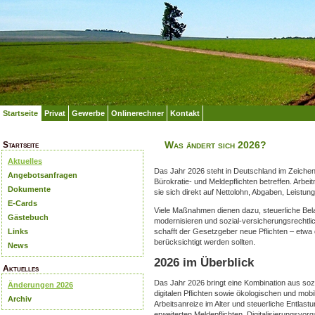
Startseite
Privat
Gewerbe
Onlinerechner
Kontakt
Was ändert sich 2026?
Startseite
Aktuelles
Das Jahr 2026 steht in Deutschland im Zeichen 
Angebotsanfragen
Bürokratie‑ und Meldepflichten betreffen. Arbe
Dokumente
sie sich direkt auf Nettolohn, Abgaben, Leist
E-Cards
Viele Maßnahmen dienen dazu, steuerliche Bel
Gästebuch
modernisieren und sozial‑versicherungsrechtli
Links
schafft der Gesetzgeber neue Pflichten – etwa d
berücksichtigt werden sollten.
News
2026 im Überblick
Aktuelles
Das Jahr 2026 bringt eine Kombination aus sozi
Änderungen 2026
digitalen Pflichten sowie ökologischen und mob
Archiv
Arbeitsanreize im Alter und steuerliche Entlas
erweiterten Meldepflichten, Digitalisierungsvorg