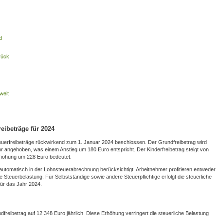
d
rück
weit
eibeträge für 2024
euerfreibeträge rückwirkend zum 1. Januar 2024 beschlossen. Der Grundfreibetrag wird
hr angehoben, was einem Anstieg um 180 Euro entspricht. Der Kinderfreibetrag steigt von
Erhöhung um 228 Euro bedeutet.
omatisch in der Lohnsteuerabrechnung berücksichtigt. Arbeitnehmer profitieren entweder
e Steuerbelastung. Für Selbstständige sowie andere Steuerpflichtige erfolgt die steuerliche
ür das Jahr 2024.
freibetrag auf 12.348 Euro jährlich. Diese Erhöhung verringert die steuerliche Belastung