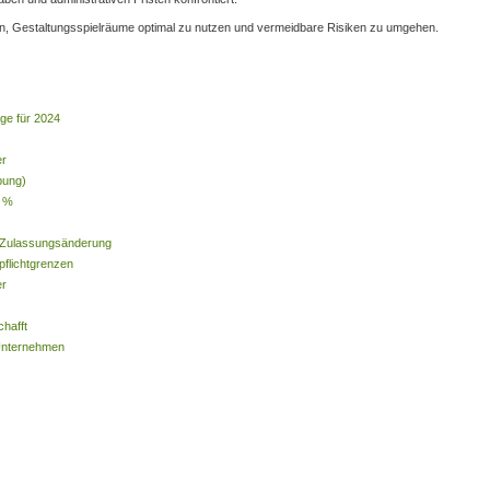
fen, Gestaltungsspielräume optimal zu nutzen und vermeidbare Risiken zu umgehen.
ge für 2024
er
bung)
7 %
d Zulassungsänderung
flichtgrenzen
er
hafft
 Unternehmen