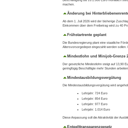
machen.
Änderung bei Hinterbliebenenrent
Ab dem 1. Juli 2026 wird der bisherige Zuschl
Einkommen über dem Freibetrag wird zu 40 Pro
Frühstartrente geplant
Die Bundesregierung plant eine staatliche Förde
Altersvorsorgedepot eingezahlt werden sollen. D
Mindestlohn und Minijob‑Grenze 
Der gesetzliche Mindestlohn steigt auf 13,90 E
geringfügig Beschäftigte mehr Stunden arbeite
Mindestausbildungsvergütung
Die Mindestausbildungsvergütung wird angeho
Lehrjahr: 724 Euro
Lehrjahr: 854 Euro
Lehrjahr: 977 Euro
Lehrjahr: 1.014 Euro
Diese Anpassung soll die Attraktivität der Ausb
Entgelttransparenzgesetz