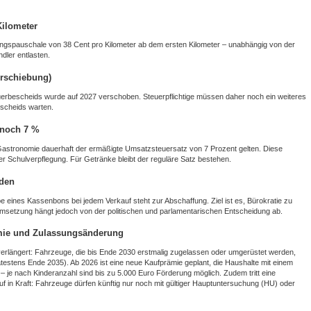
Kilometer
rnungspauschale von 38 Cent pro Kilometer ab dem ersten Kilometer – unabhängig von der
ndler entlasten.
erschiebung)
teuerbescheids wurde auf 2027 verschoben. Steuerpflichtige müssen daher noch ein weiteres
bescheids warten.
 noch 7 %
 Gastronomie dauerhaft der ermäßigte Umsatzsteuersatz von 7 Prozent gelten. Diese
der Schulverpflegung. Für Getränke bleibt der reguläre Satz bestehen.
rden
be eines Kassenbons bei jedem Verkauf steht zur Abschaffung. Ziel ist es, Bürokratie zu
msetzung hängt jedoch von der politischen und parlamentarischen Entscheidung ab.
ämie und Zulassungsänderung
 verlängert: Fahrzeuge, die bis Ende 2030 erstmalig zugelassen oder umgerüstet werden,
pätestens Ende 2035). Ab 2026 ist eine neue Kaufprämie geplant, die Haushalte mit einem
 je nach Kinderanzahl sind bis zu 5.000 Euro Förderung möglich. Zudem tritt eine
 in Kraft: Fahrzeuge dürfen künftig nur noch mit gültiger Hauptuntersuchung (HU) oder