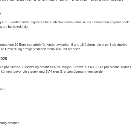
e
ag zur Erwerbsminderungsrente bei Hinterbliebenen teilweise als Einkommen angerechnet:
zent berücksichtigt.
rung von 10 Euro monatlich für Kinder zwischen 6 und 18 Jahren, die in ein individuelles
ie Umsetzung erfolgt gestaffelt technisch und rechtlich.
2026
uro pro Stunde. Gleichzeitig erhöht sich die Minijob‑Grenze auf 603 Euro pro Monat, sodass
n können, bevor die steuer‑ und SV‑freien Grenzen überschritten werden.
ben:
ildung erhöhen.