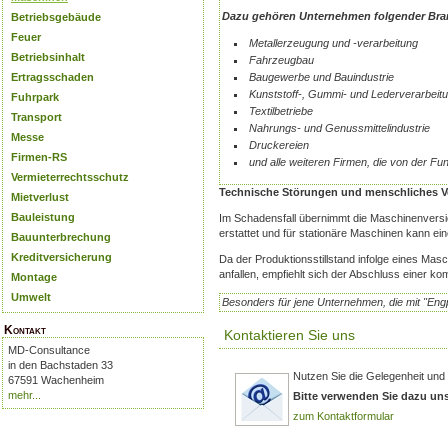
Dazu gehören Unternehmen folgender Bra
Betriebsgebäude
Feuer
Metallerzeugung und -verarbeitung
Betriebsinhalt
Fahrzeugbau
Baugewerbe und Bauindustrie
Ertragsschaden
Kunststoff-, Gummi- und Lederverarbeit
Fuhrpark
Textilbetriebe
Transport
Nahrungs- und Genussmittelindustrie
Messe
Druckereien
Firmen-RS
und alle weiteren Firmen, die von der Fun
Vermieterrechtsschutz
Technische Störungen und menschliches Ve
Mietverlust
Bauleistung
Im Schadensfall übernimmt die Maschinenversic
erstattet und für stationäre Maschinen kann e
Bauunterbrechung
Kreditversicherung
Da der Produktionsstillstand infolge eines Ma
anfallen, empfiehlt sich der Abschluss einer 
Montage
Umwelt
Besonders für jene Unternehmen, die mit "Eng
Kontakt
Kontaktieren Sie uns
MD-Consultance
in den Bachstaden 33
Nutzen Sie die Gelegenheit und 
67591 Wachenheim
mehr...
Bitte verwenden Sie dazu un
zum Kontaktformular