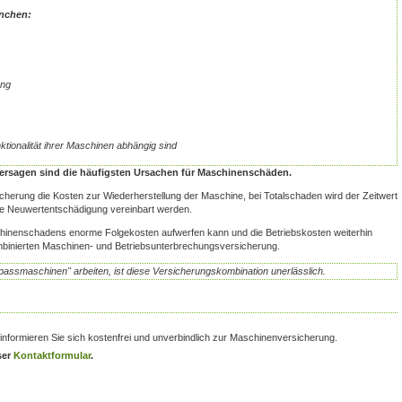
nchen:
ung
ktionalität ihrer Maschinen abhängig sind
rsagen sind die häufigsten Ursachen für Maschinenschäden.
herung die Kosten zur Wiederherstellung der Maschine, bei Totalschaden wird der Zeitwert
ine Neuwertentschädigung vereinbart werden.
schinenschadens enorme Folgekosten aufwerfen kann und die Betriebskosten weiterhin
kombinierten Maschinen- und Betriebsunterbrechungsversicherung.
passmaschinen" arbeiten, ist diese Versicherungskombination unerlässlich.
informieren Sie sich kostenfrei und unverbindlich zur Maschinenversicherung.
ser
Kontaktformular
.