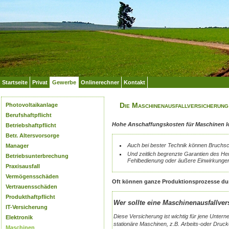
Startseite
Privat
Gewerbe
Onlinerechner
Kontakt
Die Maschinenausfallversicherung
Photovoltaikanlage
Berufshaftpflicht
Hohe Anschaffungskosten für Maschinen lo
Betriebshaftpflicht
Betr. Altersvorsorge
Auch bei bester Technik können Bruchsc
Manager
Und zeitlich begrenzte Garantien des Her
Betriebsunterbrechung
Fehlbedienung oder äußere Einwirkunge
Praxisausfall
Vermögensschäden
Oft können ganze Produktionsprozesse dur
Vertrauensschäden
Produkthaftpflicht
Wer sollte eine Maschinenausfallve
IT-Versicherung
Diese Versicherung ist wichtig für jene Unter
Elektronik
stationäre Maschinen, z.B. Arbeits-oder Druc
Maschinen