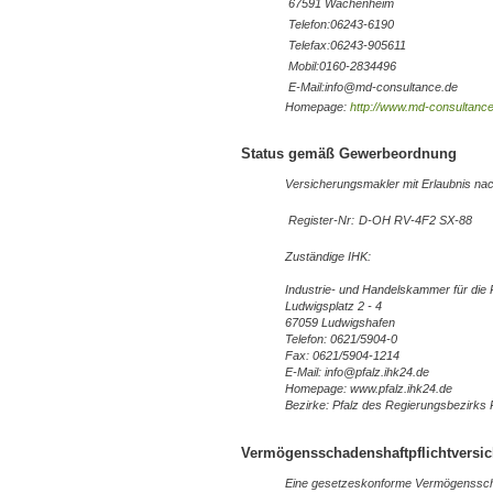
67591 Wachenheim
Telefon:06243-6190
Telefax:06243-905611
Mobil:0160-2834496
E-Mail:info@md-consultance.de
Homepage:
http://www.md-consultanc
Status gemäß Gewerbeordnung
Versicherungsmakler mit Erlaubnis n
Register-Nr:
D-OH RV-4F2 SX-88
Zuständige IHK:
Industrie- und Handelskammer für die 
Ludwigsplatz 2 - 4
67059 Ludwigshafen
Telefon: 0621/5904-0
Fax: 0621/5904-1214
E-Mail: info@pfalz.ihk24.de
Homepage: www.pfalz.ihk24.de
Bezirke: Pfalz des Regierungsbezirks
Vermögensschadenshaftpflichtversi
Eine gesetzeskonforme Vermögensschad