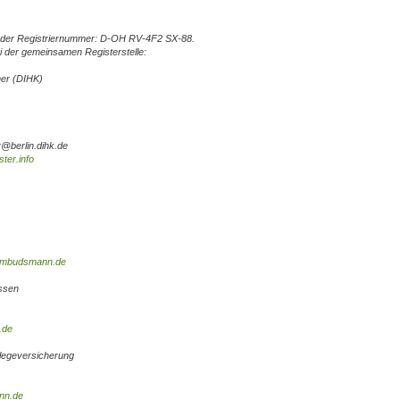
er der Registriernummer: D-OH RV-4F2 SX-88.
i der gemeinsamen Registerstelle:
er (DIHK)
r@berlin.dihk.de
ster.info
sombudsmann.de
ssen
.de
legeversicherung
nn.de