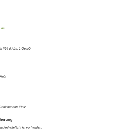
e.de
ach §34 d Abs. 1 GewO
Pfalz
 Rheinhessen-Pfalz
cherung
enhaftpflicht ist vorhanden.