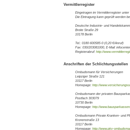
Vermittlerregister
Eingetragen im Vermittlerregister unt
Die Eintragung kann geprüft werden be
Deutsche Industrie- und Handelskamm
Breite Straße 29
10178 Berlin
Tel.: 0180-600585-0 (0,20 €/Anruf)
Fax: 030/203081000, E-Mail: infocente
Registerabruf:
http://www.vermittlerregi
Anschriften der Schlichtungsstellen
Ombudsmann für Versicherungen
Leipziger Straße 121
10117 Berlin
Homepage:
http://www.versicherung
Ombudsmann der privaten Bausparka
Postfach 303079
10730 Berlin
Homepage:
http://www.bausparkassen
Ombudsmann Private Kranken- und Pf
Kronenstraße 13
10117 Berlin
Homepage:
http://www.pkv-ombudsma