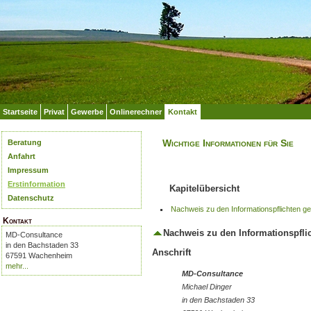
Startseite
Privat
Gewerbe
Onlinerechner
Kontakt
Wichtige Informationen für Sie
Beratung
Anfahrt
Impressum
Erstinformation
Kapitelübersicht
Datenschutz
Nachweis zu den Informationspflichten g
Kontakt
Nachweis zu den Informationspfli
MD-Consultance
in den Bachstaden 33
Anschrift
67591 Wachenheim
mehr...
MD-Consultance
Michael Dinger
in den Bachstaden 33